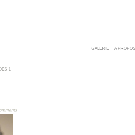
GALERIE
A PROPO
DES 1
comments