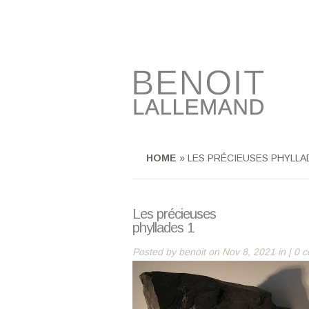
HOME
»
LES PRÉCIEUSES PHYLLA
Les précieuses
phyllades 1
Posted by
benoit
on Nov 8, 2021 in |
0 