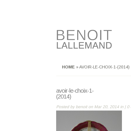
HOME
»
AVOIR-LE-CHOIX-1-(2014)
avoir-le-choix-1-
(2014)
Posted by
benoit
on Mar 20, 2014 in |
0