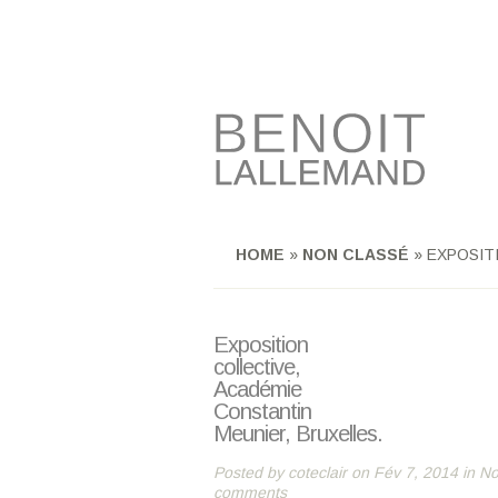
HOME
»
NON CLASSÉ
»
EXPOSITI
Exposition
collective,
Académie
Constantin
Meunier, Bruxelles.
Posted by
coteclair
on Fév 7, 2014 in
No
comments